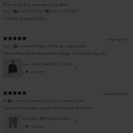
Fijne webshop met mooie spullen
Joyce S.
Geverifieerde koper
Review van webshop
Ga lekker shoppen bij Mees
12 dagen geleden
Joyce S.
Geverifieerde koper
•
Gekocht op 21 dagen geleden
Fijne webshop die dit mooie merk verkoopt. En was leuk ingepakt.
Gai + Lisva Gunhild L/S Double Cloth Shirt
5
★ ·
1 review
3 maanden geleden
Mv.
Geverifieerde koper
•
Gekocht op 4 maanden geleden
Super schattig broekje en goede service vanuit Mees Store
Lil Atelier NBFMSophia Sia slim legging
5
★ ·
1 review