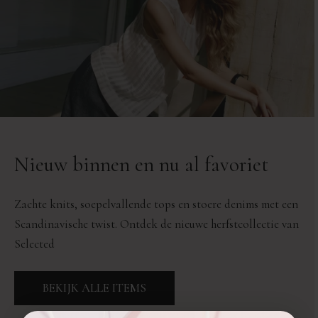
Nieuw binnen en nu al favoriet
Zachte knits, soepelvallende tops en stoere denims met een
Scandinavische twist. Ontdek de nieuwe herfstcollectie van
Selected
BEKIJK ALLE ITEMS