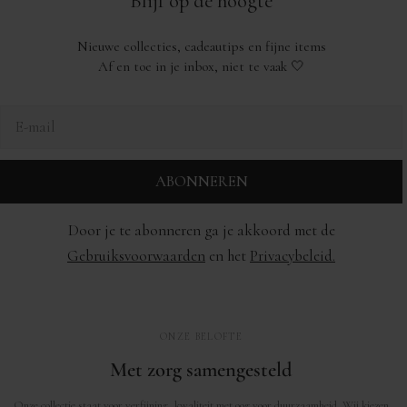
Blijf op de hoogte
Nieuwe collecties, cadeautips en fijne items
Af en toe in je inbox, niet te vaak 🤍
E-
mail
ABONNEREN
Door je te abonneren ga je akkoord met de
Gebruiksvoorwaarden
en het
Privacybeleid.
ONZE BELOFTE
Met zorg samengesteld
Onze collectie staat voor verfijning, kwaliteit met oog voor duurzaamheid. Wij kiezen