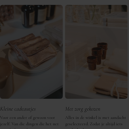
Kleine cadeautjes
Met zorg gekozen
Voor een ander of gewoon voor
Alles in de winkel is met aandacht
jezelf. Van die dingen die het net
geselecteerd. Zodat je altijd iets