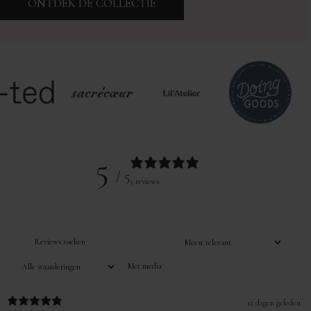
ONTDEK DE COLLECTIE
5
/ 5
5 reviews
Met media
12 dagen geleden