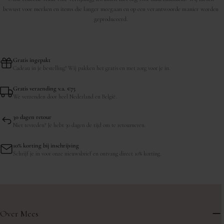
bewust voor merken en items die langer meegaan en op een verantwoorde manier worden
geproduceerd.
Gratis ingepakt
Cadeau in je bestelling? Wij pakken het gratis en met zorg voor je in.
Gratis verzending v.a. €75
We verzenden door heel Nederland en België.
30 dagen retour
Niet tevreden? Je hebt 30 dagen de tijd om te retourneren.
10% korting bij inschrijving
Schrijf je in voor onze nieuwsbrief en ontvang direct 10% korting.
Over Mees